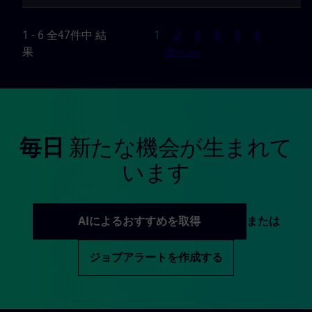
ページ
1 - 6 全47件中 結
1
2
3
4
5
6
果
次へ>>
毎日
新たな機会が生まれて
います
AIによるおすすめを取得
または
ジョブアラートを作成する