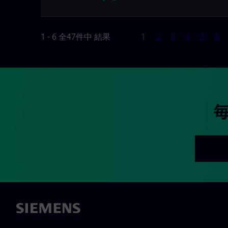
ページ
1 - 6 全47件中 結果
1
2
3
4
5
6