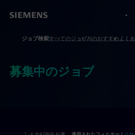
へスキップ
へスキップ
ジョブ検索
すべてのジョブ
AIのおすすめ
よく
募集中のジョブ
1 - 6 全47件中 結果
適用されたフィルター (
リセ