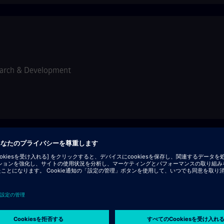
arch & Development
st
arch & Development