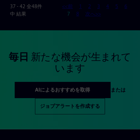
37 - 42 全48件
<<前
1
2
3
4
5
6
ページ
中 結果
7
8
次へ>>
毎日
新たな機会が生まれて
います
AIによるおすすめを取得
または
ジョブアラートを作成する