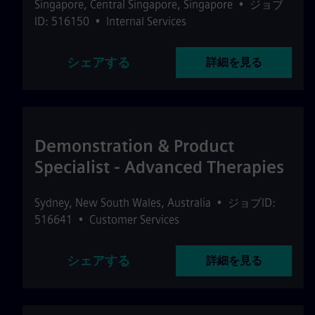
Singapore
,
Central Singapore
,
Singapore
•
ジョブ
ID: 516150
•
Internal Services
シェアする
詳細を見る
Demonstration & Product
Specialist - Advanced Therapies
Sydney
,
New South Wales
,
Australia
•
ジョブID:
516641
•
Customer Services
シェアする
詳細を見る