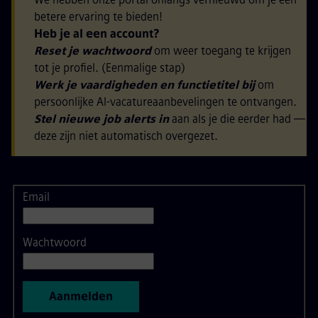
betere ervaring te bieden!
Heb je al een account?
Reset je wachtwoord
om weer toegang te krijgen
tot je profiel. (Eenmalige stap)
Werk je vaardigheden en functietitel bij
om
persoonlijke AI-vacatureaanbevelingen te ontvangen.
Stel nieuwe job alerts in
aan als je die eerder had —
deze zijn niet automatisch overgezet.
Email
Aanmelden
Wachtwoord
Aanmelden