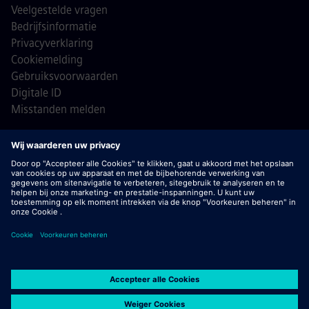
Veelgestelde vragen
Bedrijfsinformatie
Privacyverklaring
Cookiemelding
Gebruiksvoorwaarden
Digitale ID
Misstanden melden
© Siemens 1996 - 2026
Belangrijk:
bij Siemens zullen wij je nooit vragen om
bankgegevens of persoonlijke financiële informatie in ruil
voor een baan. Ontvang je een e-mail die lijkt te komen van
een recruiter van Siemens? Open geen bijlagen tenzij je
zeker weet dat je wordt benaderd door een van onze
officiële recruiters voor een actieve sollicitatieprocedure.