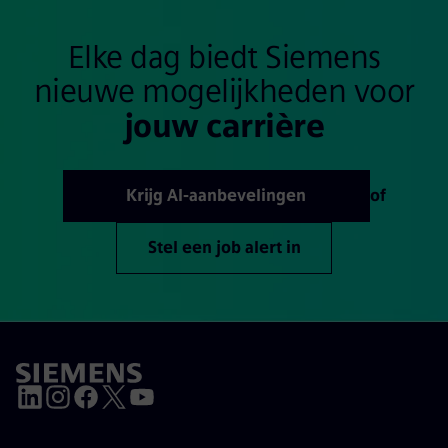
Elke dag biedt Siemens
nieuwe mogelijkheden voor
jouw carrière
Krijg AI-aanbevelingen
of
Stel een job alert in