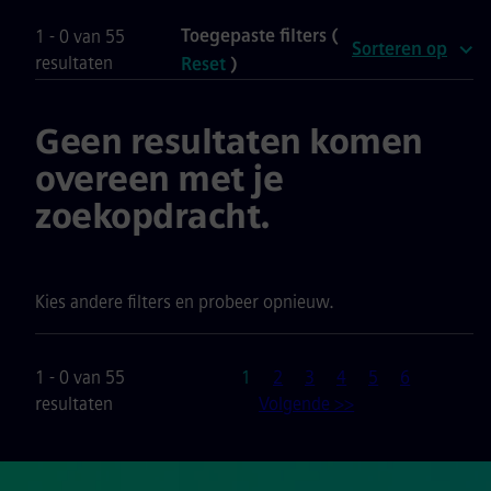
Toegepaste filters (
1 - 0 van 55
Sorteren op
resultaten
Reset
)
Geen resultaten komen
overeen met je
zoekopdracht.
Kies andere filters en probeer opnieuw.
Pagina
1 - 0 van 55
1
2
3
4
5
6
resultaten
Volgende >>