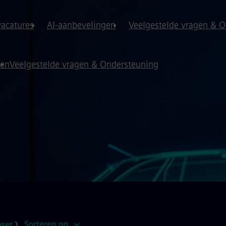
vacatures
AI-aanbevelingen
Veelgestelde vragen & 
gen
Veelgestelde vragen & Ondersteuning
Sorteren op
eset
)