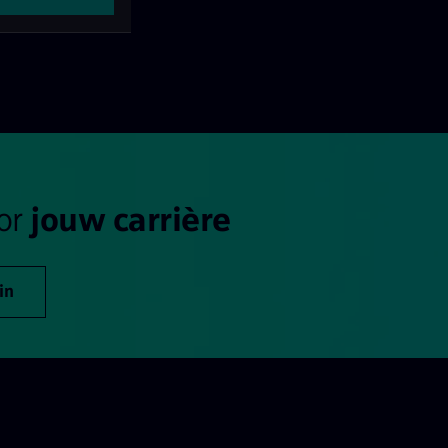
oor
jouw carrière
in