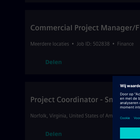
Commercial Project Manager/Fi
Meerdere locaties
•
Job ID: 502838
•
Finance
Delen
Project Coordinator - Smart Bui
Norfolk
,
Virginia
,
United States of America
•
Job
Delen