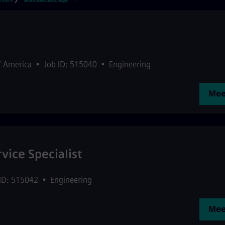
f America
•
Job ID: 515040
•
Engineering
Mee
vice Specialist
 ID: 515042
•
Engineering
Mee