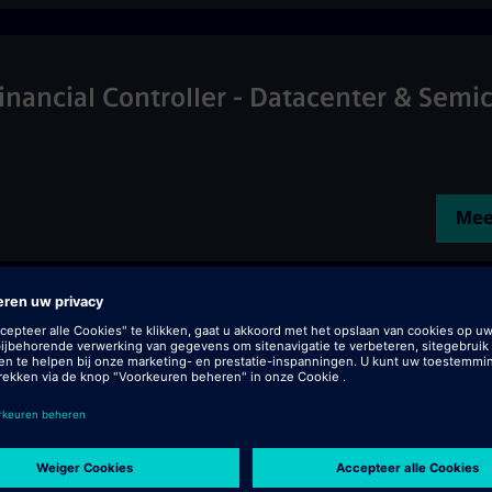
nancial Controller - Datacenter & Semi
Mee
ldings
 ID: 514402
•
Engineering
Mee