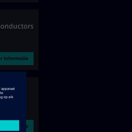
conductors
r informatie
r informatie