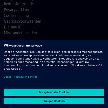
Bedrijfsinformatie
Privacyverklaring
Cookiemelding
Gebruiksvoorwaarden
Digitale ID
Misstanden melden
© Siemens 1996 - 2026
Belangrijk:
bij Siemens zullen wij je nooit vragen om
bankgegevens of persoonlijke financiële informatie in ruil
voor een baan. Ontvang je een e-mail die lijkt te komen van
een recruiter van Siemens? Open geen bijlagen tenzij je
zeker weet dat je wordt benaderd door een van onze
officiële recruiters voor een actieve sollicitatieprocedure.