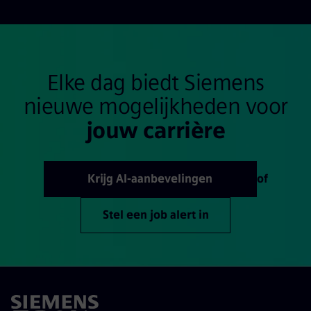
Elke dag biedt Siemens
nieuwe mogelijkheden voor
jouw carrière
Krijg AI-aanbevelingen
of
Stel een job alert in