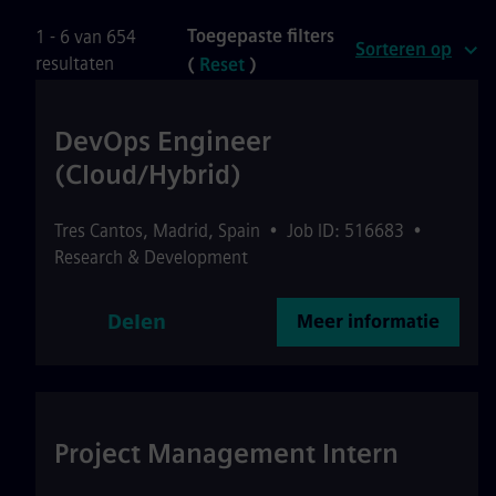
Toegepaste filters
1 - 6 van 654
Sorteren op
resultaten
(
Reset
)
DevOps Engineer
(Cloud/Hybrid)
Tres Cantos
,
Madrid
,
Spain
•
Job ID: 516683
•
Research & Development
Delen
Meer informatie
Project Management Intern