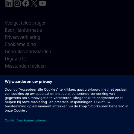
Veelgestelde vragen
Bedrijfsinformatie
Privacyverklaring
Cookiemelding
Gebruiksvoorwaarden
Digitale ID
Misstanden melden
© Siemens 1996 - 2026
Belangrijk:
bij Siemens zullen wij je nooit vragen om
bankgegevens of persoonlijke financiële informatie in ruil
voor een baan. Ontvang je een e-mail die lijkt te komen van
een recruiter van Siemens? Open geen bijlagen tenzij je