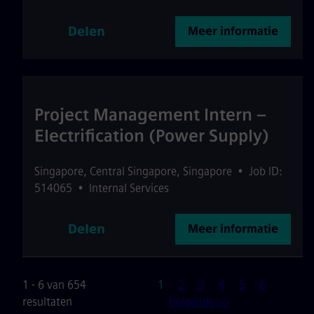
Delen
Meer informatie
Project Management Intern –
Electrification (Power Supply)
Singapore
,
Central Singapore
,
Singapore
•
Job ID:
514065
•
Internal Services
Delen
Meer informatie
Pagina
1 - 6 van 654
1
2
3
4
5
6
resultaten
Volgende >>