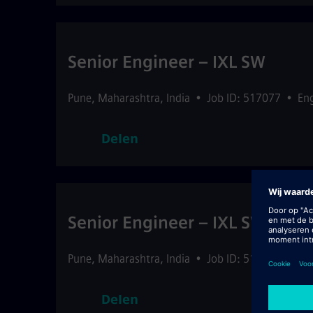
Senior Engineer – IXL SW
Pune
,
Maharashtra
,
India
•
Job ID: 517077
•
En
Delen
Senior Engineer – IXL SW
Pune
,
Maharashtra
,
India
•
Job ID: 517078
•
En
Delen