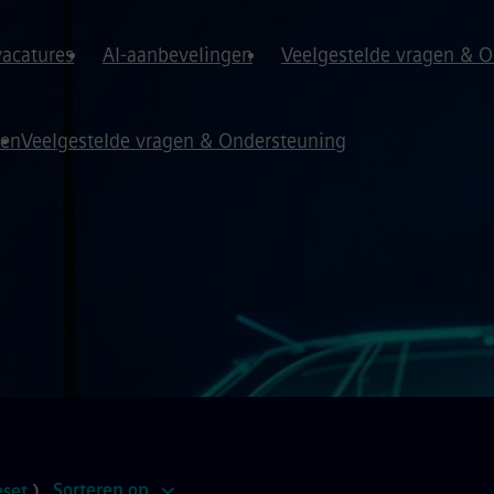
vacatures
AI-aanbevelingen
Veelgestelde vragen & 
gen
Veelgestelde vragen & Ondersteuning
Sorteren op
eset
)