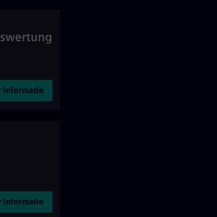
uswertung
 informatie
 informatie