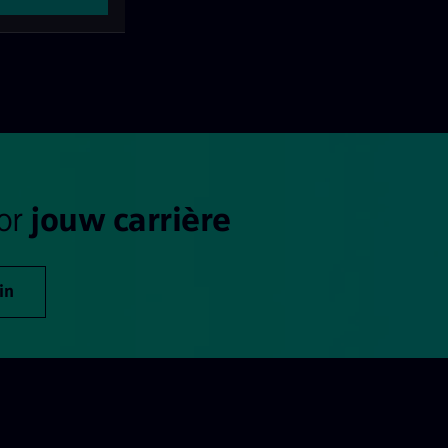
oor
jouw carrière
in