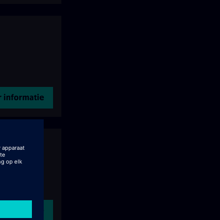
 informatie
 informatie