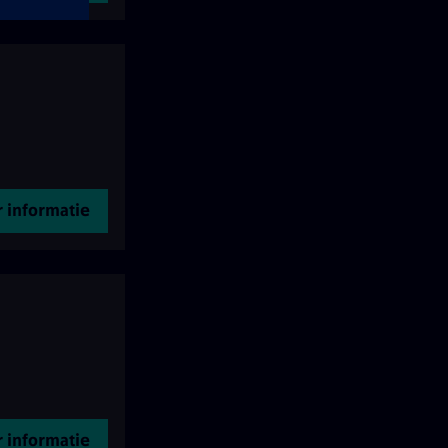
 informatie
 informatie