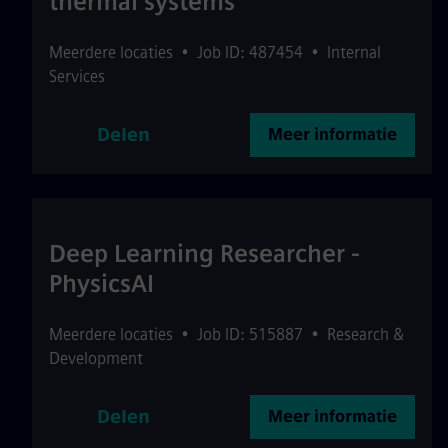
thermal systems
Meerdere locaties
•
Job ID: 487454
•
Internal
Services
Delen
Meer informatie
Deep Learning Researcher -
PhysicsAI
Meerdere locaties
•
Job ID: 515887
•
Research &
Development
Delen
Meer informatie