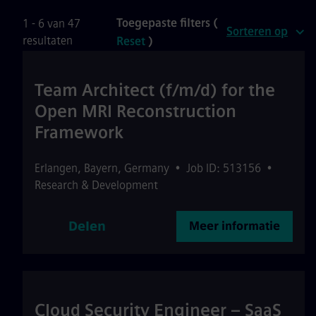
Toegepaste filters (
1 - 6 van 47
Sorteren op
resultaten
Reset
)
Team Architect (f/m/d) for the
Open MRI Reconstruction
Framework
Erlangen
,
Bayern
,
Germany
•
Job ID: 513156
•
Research & Development
Delen
Meer informatie
Cloud Security Engineer – SaaS