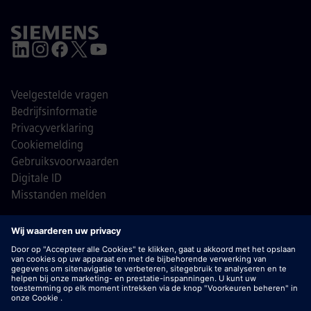
Veelgestelde vragen
Bedrijfsinformatie
Privacyverklaring
Cookiemelding
Gebruiksvoorwaarden
Digitale ID
Misstanden melden
© Siemens 1996 - 2026
Belangrijk:
bij Siemens zullen wij je nooit vragen om