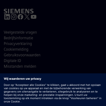
Veelgestelde vragen
Bedrijfsinformatie
Privacyverklaring
Cookiemelding
Gebruiksvoorwaarden
Digitale ID
Misstanden melden
© Siemens 1996 - 2026
Belangrijk:
bij Siemens zullen wij je nooit vragen om