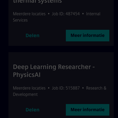
thermal systems
Meerdere locaties
•
Job ID: 487454
•
Internal
Services
Delen
Meer informatie
Deep Learning Researcher -
PhysicsAI
Meerdere locaties
•
Job ID: 515887
•
Research &
Development
Delen
Meer informatie