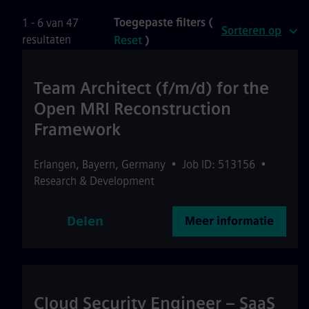
Toegepaste filters (
1 - 6 van 47
Sorteren op
resultaten
Reset
)
Team Architect (f/m/d) for the
Open MRI Reconstruction
Framework
Erlangen
,
Bayern
,
Germany
•
Job ID: 513156
•
Research & Development
Delen
Meer informatie
Cloud Security Engineer – SaaS