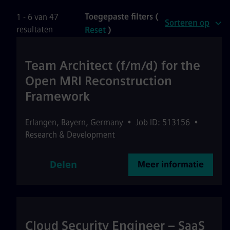
Toegepaste filters (
1 - 6 van 47
Sorteren op
resultaten
Reset
)
Team Architect (f/m/d) for the
Open MRI Reconstruction
Framework
Erlangen
,
Bayern
,
Germany
•
Job ID: 513156
•
Research & Development
Delen
Meer informatie
Cloud Security Engineer – SaaS