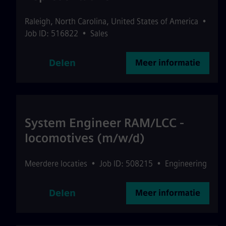
Raleigh
,
North Carolina
,
United States of America
•
Job ID: 516822
•
Sales
Delen
Meer informatie
System Engineer RAM/LCC -
locomotives (m/w/d)
Meerdere locaties
•
Job ID: 508215
•
Engineering
Delen
Meer informatie