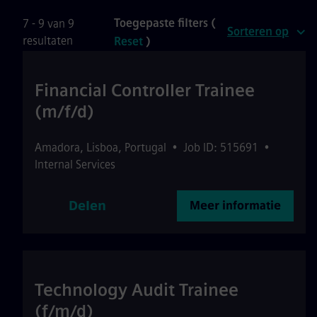
Toegepaste filters (
7 - 9 van 9
Sorteren op
resultaten
Reset
)
Financial Controller Trainee
(m/f/d)
Amadora
,
Lisboa
,
Portugal
•
Job ID: 515691
•
Internal Services
Delen
Meer informatie
Technology Audit Trainee
(f/m/d)