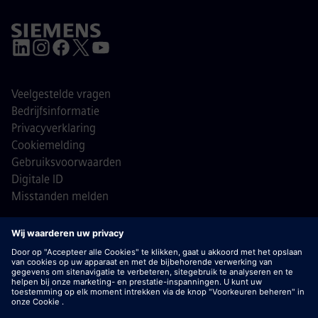
Veelgestelde vragen
Bedrijfsinformatie
Privacyverklaring
Cookiemelding
Gebruiksvoorwaarden
Digitale ID
Misstanden melden
© Siemens 1996 - 2026
Belangrijk:
bij Siemens zullen wij je nooit vragen om
bankgegevens of persoonlijke financiële informatie in ruil