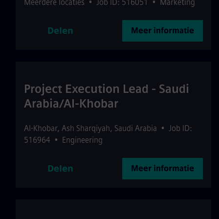
Meerdere locaties
•
Job ID: 516051
•
Marketing
Delen
Meer informatie
Project Execution Lead - Saudi
Arabia/Al-Khobar
Al-Khobar
,
Ash Sharqiyah
,
Saudi Arabia
•
Job ID:
516964
•
Engineering
Delen
Meer informatie