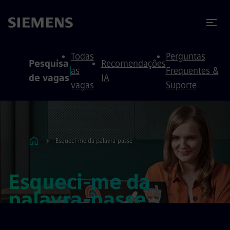
ra conteúdo
ra o rodapé
Todas
Perguntas
Pesquisa
Recomendações
as
Frequentes &
de vagas
IA
vagas
Suporte
Esqueci-me da palavra-passe
Esqueci-me da
palavra-passe