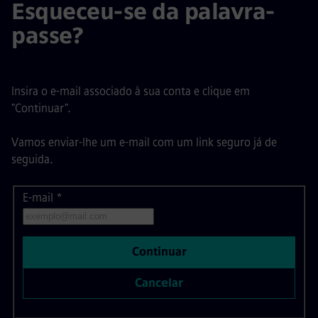
Esqueceu-se da palavra-
passe?
Insira o e-mail associado à sua conta e clique em
"Continuar".
Vamos enviar-lhe um e-mail com um link seguro já de
seguida.
E-mail
Redefinir palavra-passe com o seu e-mail
*
Continuar
Cancelar