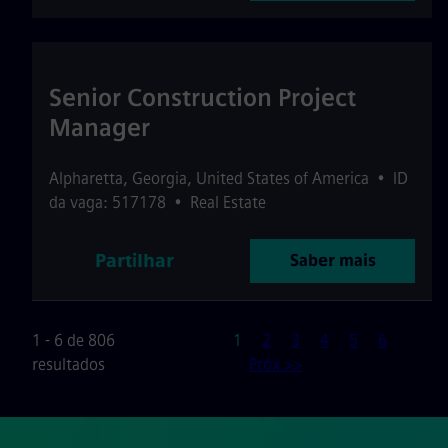
Senior Construction Project
Manager
Alpharetta
,
Georgia
,
United States of America
•
ID
da vaga: 517178
•
Real Estate
Partilhar
Saber mais
Página
1 - 6 de 806
1
2
3
4
5
6
resultados
Próx >>