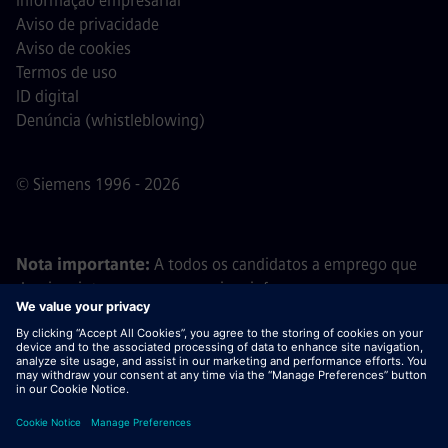
Informação empresarial
Aviso de privacidade
Aviso de cookies
Termos de uso
ID digital
Denúncia (whistleblowing)
© Siemens 1996 - 2026
Nota importante:
A todos os candidatos a emprego que
desejem integrar a nossa equipa, informamos que a
Siemens não solicita o pagamento de quaisquer taxas
antes, durante ou após o processo de candidatura. Não
pedimos dados bancários ou informações financeiras
pessoais em troca de uma promessa de emprego. Da
mesma forma, por favor, não abra documentos em e-mails
que pareçam ter sido enviados por um recrutador da