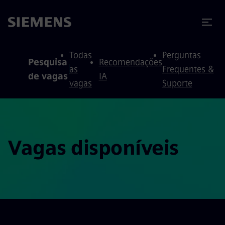
ra conteúdo
ra o rodapé
Todas
Perguntas
Pesquisa
Recomendações
as
Frequentes &
de vagas
IA
vagas
Suporte
Vagas disponíveis