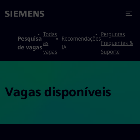
ra conteúdo
ra o rodapé
Todas
Perguntas
Pesquisa
Recomendações
as
Frequentes &
de vagas
IA
vagas
Suporte
Vagas disponíveis