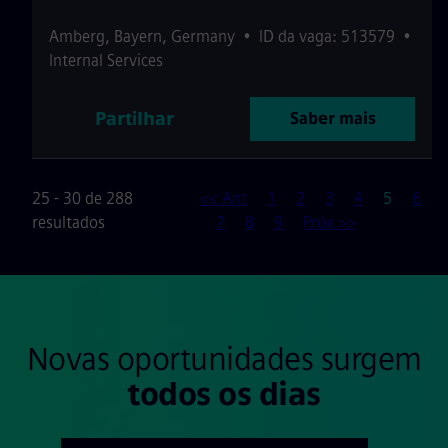
Amberg
,
Bayern
,
Germany
•
ID da vaga: 513579
•
Internal Services
Partilhar
Saber mais
Página
25 - 30 de 288
<< Ant
1
2
3
4
5
6
resultados
7
8
9
Próx >>
Novas oportunidades surgem
todos os dias