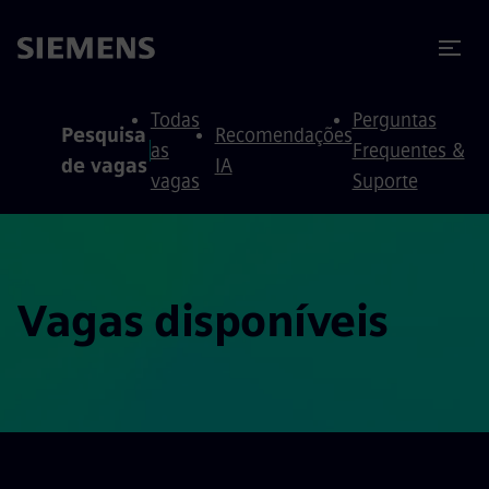
ra conteúdo
ra o rodapé
Todas
Perguntas
Pesquisa
Recomendações
as
Frequentes &
de vagas
IA
vagas
Suporte
Vagas disponíveis