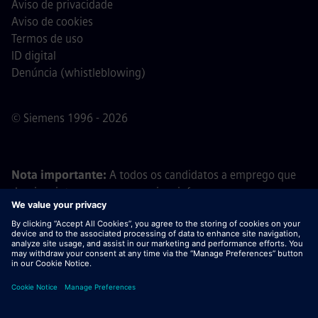
Aviso de privacidade
Aviso de cookies
Termos de uso
ID digital
Denúncia (whistleblowing)
© Siemens 1996 - 2026
Nota importante:
A todos os candidatos a emprego que
desejem integrar a nossa equipa, informamos que a
Siemens não solicita o pagamento de quaisquer taxas
antes, durante ou após o processo de candidatura. Não
pedimos dados bancários ou informações financeiras
pessoais em troca de uma promessa de emprego. Da
mesma forma, por favor, não abra documentos em e-mails
que pareçam ter sido enviados por um recrutador da
Siemens, a menos que tenha a certeza de que está a ser