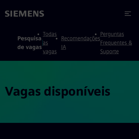
ra conteúdo
ra o rodapé
Todas
Perguntas
Pesquisa
Recomendações
as
Frequentes &
de vagas
IA
vagas
Suporte
Vagas disponíveis