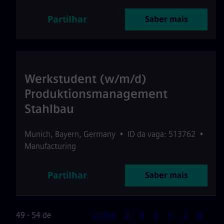
Partilhar
Saber mais
Werkstudent (w/m/d)
Produktionsmanagement
Stahlbau
Munich
,
Bayern
,
Germany
•
ID da vaga: 513762
•
Manufacturing
Partilhar
Saber mais
49 - 54 de
<< Ant
3
4
5
6
7
8