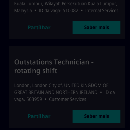
Kuala Lumpur
,
Wilayah Persekutuan Kuala Lumpur
,
Malaysia
•
ID da vaga: 510082
•
Internal Services
Partilhar
Saber mais
Outstations Technician -
rotating shift
London
,
London City of
,
UNITED KINGDOM OF
GREAT BRITAIN AND NORTHERN IRELAND
•
ID da
vaga: 503959
•
Customer Services
Partilhar
Saber mais