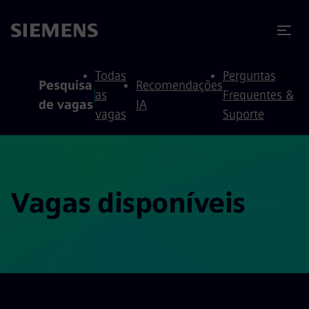
ra conteúdo
ra o rodapé
Todas
Perguntas
Pesquisa
Recomendações
as
Frequentes &
de vagas
IA
vagas
Suporte
Vagas disponíveis