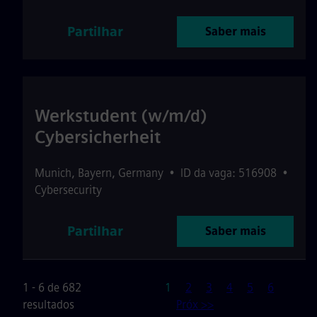
Partilhar
Saber mais
Werkstudent (w/m/d)
Cybersicherheit
Munich
,
Bayern
,
Germany
•
ID da vaga: 516908
•
Cybersecurity
Partilhar
Saber mais
Página
1 - 6 de 682
1
2
3
4
5
6
resultados
Próx >>