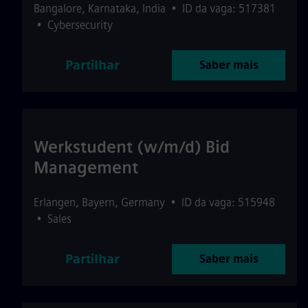
Bangalore
,
Karnataka
,
India
•
ID da vaga: 517381
•
Cybersecurity
Partilhar
Saber mais
Werkstudent (w/m/d) Bid
Management
Erlangen
,
Bayern
,
Germany
•
ID da vaga: 515948
•
Sales
Partilhar
Saber mais