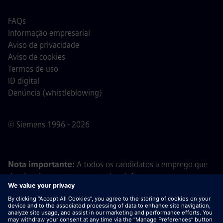
FAQs
Informação empresarial
Aviso de privacidade
Aviso de cookies
Termos de uso
ID digital
Denúncia (whistleblowing)
© Siemens 1996 - 2026
Nota importante:
A todos os candidatos a emprego que
desejem integrar a nossa equipa, informamos que a
Siemens não solicita o pagamento de quaisquer taxas
antes, durante ou após o processo de candidatura. Não
pedimos dados bancários ou informações financeiras