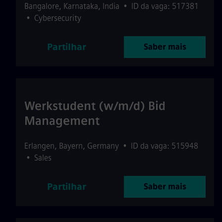
Bangalore
,
Karnataka
,
India
•
ID da vaga: 517381
•
Cybersecurity
Partilhar
Saber mais
Werkstudent (w/m/d) Bid
Management
Erlangen
,
Bayern
,
Germany
•
ID da vaga: 515948
•
Sales
Partilhar
Saber mais