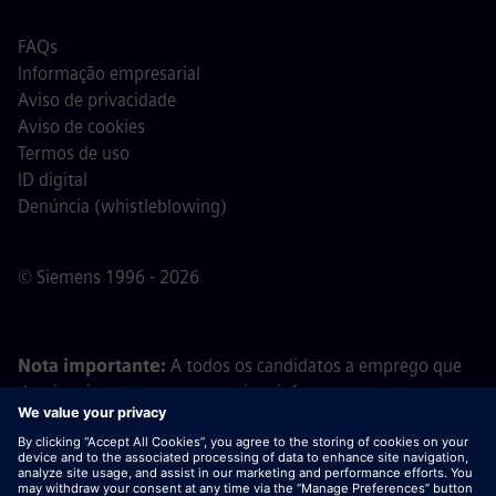
FAQs
Informação empresarial
Aviso de privacidade
Aviso de cookies
Termos de uso
ID digital
Denúncia (whistleblowing)
© Siemens 1996 - 2026
Nota importante:
A todos os candidatos a emprego que
desejem integrar a nossa equipa, informamos que a
Siemens não solicita o pagamento de quaisquer taxas
antes, durante ou após o processo de candidatura. Não
pedimos dados bancários ou informações financeiras