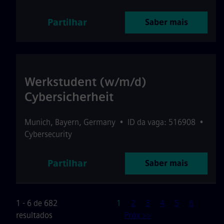
Partilhar
Saber mais
Werkstudent (w/m/d)
Cybersicherheit
Munich
,
Bayern
,
Germany
•
ID da vaga: 516908
•
Cybersecurity
Partilhar
Saber mais
Página
1 - 6 de 682
1
2
3
4
5
6
resultados
Próx >>