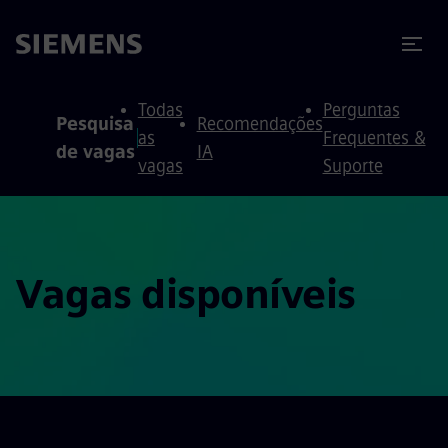
ra conteúdo
ra o rodapé
Todas
Perguntas
Pesquisa
Recomendações
as
Frequentes &
de vagas
IA
vagas
Suporte
Vagas disponíveis