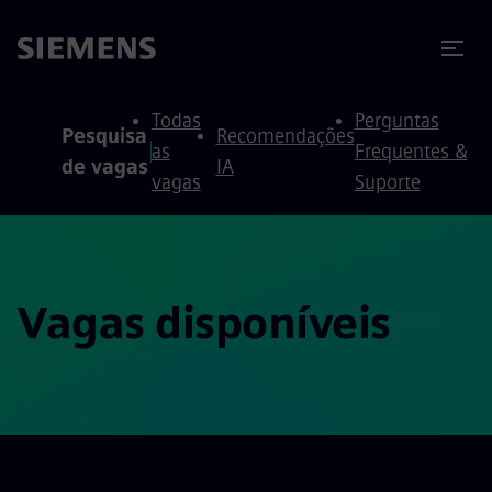
ra conteúdo
ra o rodapé
Todas
Perguntas
Pesquisa
Recomendações
as
Frequentes &
de vagas
IA
vagas
Suporte
Vagas disponíveis