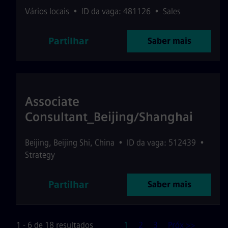
Vários locais
•
ID da vaga: 481126
•
Sales
Partilhar
Saber mais
Associate
Consultant_Beijing/Shanghai
Beijing
,
Beijing Shi
,
China
•
ID da vaga: 512439
•
Strategy
Partilhar
Saber mais
Página
1 - 6 de 18 resultados
1
2
3
Próx >>