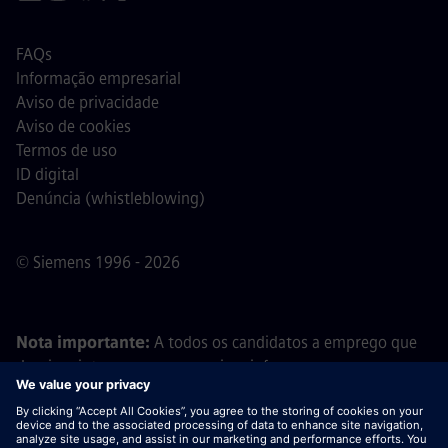
FAQs
Informação empresarial
Aviso de privacidade
Aviso de cookies
Termos de uso
ID digital
Denúncia (whistleblowing)
© Siemens 1996 - 2026
Nota importante:
A todos os candidatos a emprego que
desejem integrar a nossa equipa, informamos que a
Siemens não solicita o pagamento de quaisquer taxas
antes, durante ou após o processo de candidatura. Não
pedimos dados bancários ou informações financeiras