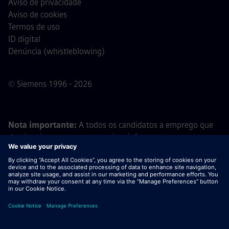
Aviso de privacidade
Aviso de cookies
Termos de uso
ID digital
Denúncia (whistleblowing)
© Siemens 1996 - 2026
Nota importante:
A todos os candidatos a emprego que
desejem integrar a nossa equipa, informamos que a
Siemens não solicita o pagamento de quaisquer taxas
antes, durante ou após o processo de candidatura. Não
pedimos dados bancários ou informações financeiras
pessoais em troca de uma promessa de emprego. Da
mesma forma, por favor, não abra documentos em e-mails
que pareçam ter sido enviados por um recrutador da
Siemens, a menos que tenha a certeza de que está a ser