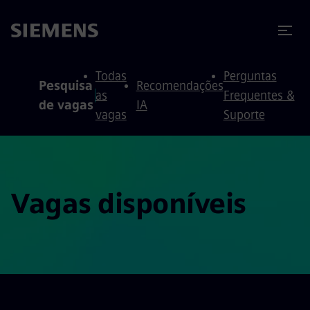
ra conteúdo
ra o rodapé
Todas
Perguntas
Pesquisa
Recomendações
as
Frequentes &
de vagas
IA
vagas
Suporte
Vagas disponíveis