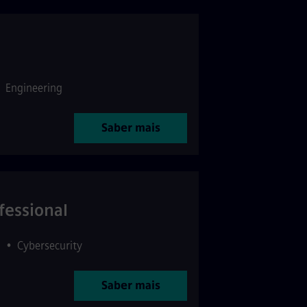
•
Engineering
Saber mais
fessional
1
•
Cybersecurity
Saber mais