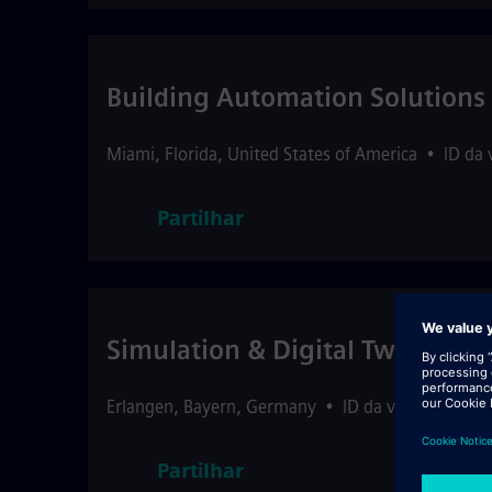
Building Automation Solutions
Miami
,
Florida
,
United States of America
•
ID da
Partilhar
Simulation & Digital Twin Expe
Erlangen
,
Bayern
,
Germany
•
ID da vaga: 512982
Partilhar