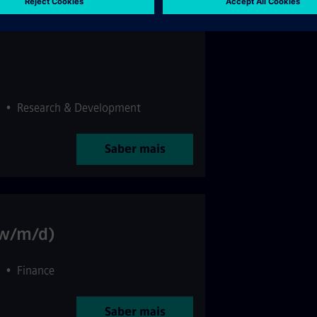
•
Research & Development
Saber mais
(w/m/d)
•
Finance
Saber mais