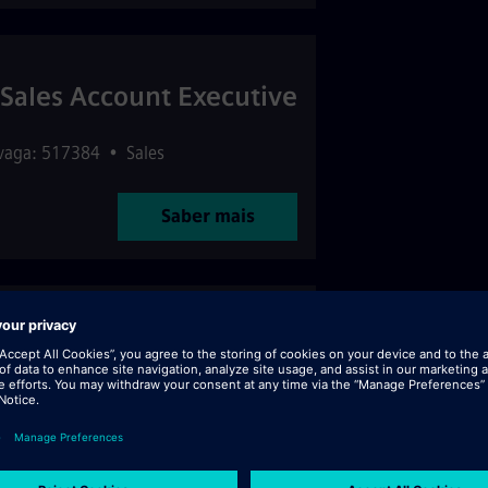
 Sales Account Executive
 vaga: 517384
•
Sales
Saber mais
rt (f/m/d)
•
Research & Development
Saber mais