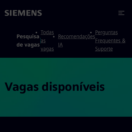
ra conteúdo
ra o rodapé
Todas
Perguntas
Pesquisa
Recomendações
as
Frequentes &
de vagas
IA
vagas
Suporte
Vagas disponíveis