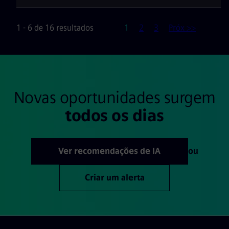
Página
1 - 6 de 16 resultados
1
2
3
Próx >>
Novas oportunidades surgem
todos os dias
Ver recomendações de IA
ou
Criar um alerta