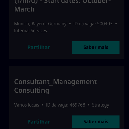
(f/m/d) - Start dates: October-
March
Munich
,
Bayern
,
Germany
•
ID da vaga: 500403
•
Internal Services
Partilhar
Saber mais
Consultant_Management
Consulting
Vários locais
•
ID da vaga: 469768
•
Strategy
Partilhar
Saber mais