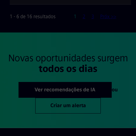
Página
1 - 6 de 16 resultados
1
2
3
Próx >>
Novas oportunidades surgem
todos os dias
Ver recomendações de IA
ou
Criar um alerta