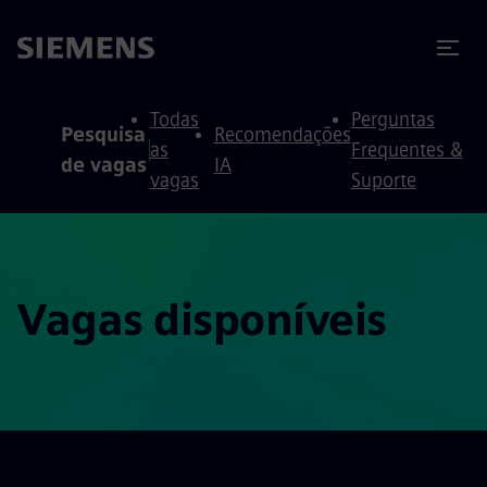
ra conteúdo
ra o rodapé
Todas
Perguntas
Pesquisa
Recomendações
as
Frequentes &
de vagas
IA
vagas
Suporte
Vagas disponíveis