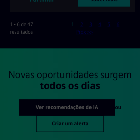
Página
1 - 6 de 47
1
2
3
4
5
6
resultados
Próx >>
Novas oportunidades surgem
todos os dias
Ver recomendações de IA
ou
Criar um alerta