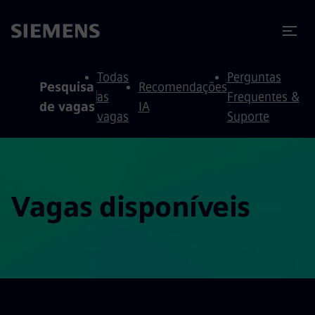
ra conteúdo
ra o rodapé
Todas
Perguntas
Pesquisa
Recomendações
as
Frequentes &
de vagas
IA
vagas
Suporte
Vagas disponíveis