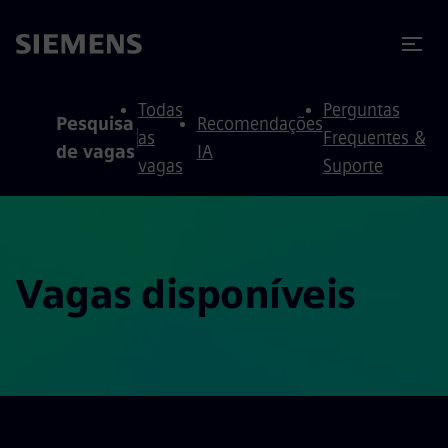
ra conteúdo
ra o rodapé
Todas
Perguntas
Pesquisa
Recomendações
as
Frequentes &
de vagas
IA
vagas
Suporte
Vagas disponíveis