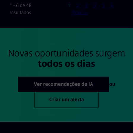
Página
1 - 6 de 48
1
2
3
4
5
6
resultados
Próx >>
Novas oportunidades surgem
todos os dias
Ver recomendações de IA
ou
Criar um alerta