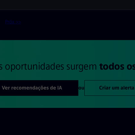
Próx >>
s oportunidades surgem
todos os
Ver recomendações de IA
ou
Criar um alerta