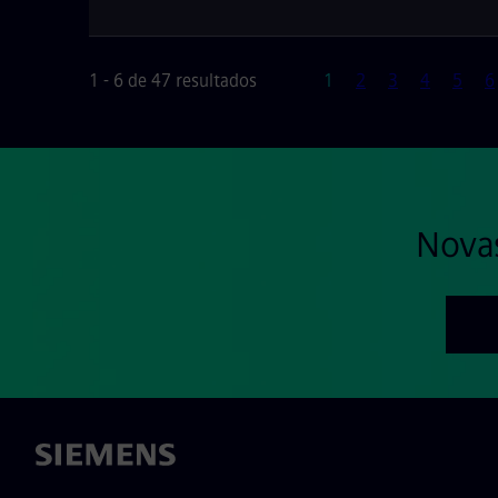
Página
1 - 6 de 47 resultados
1
2
3
4
5
6
Nova