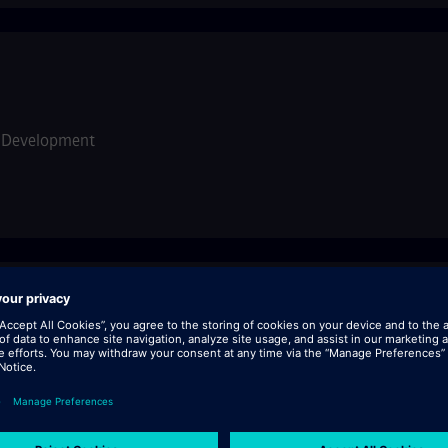
 Development
st
 Development