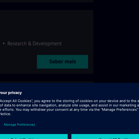
•
Research & Development
Saber mais
(w/m/d)
•
Finance
Saber mais