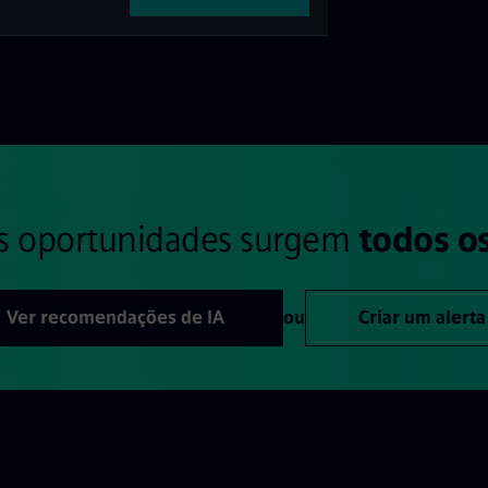
s oportunidades surgem
todos os
Ver recomendações de IA
ou
Criar um alerta