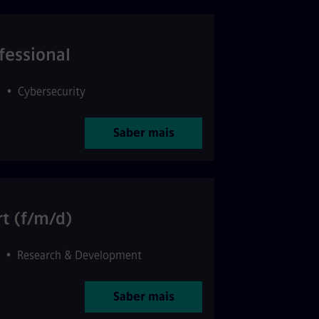
fessional
1
•
Cybersecurity
Saber mais
rt (f/m/d)
•
Research & Development
Saber mais