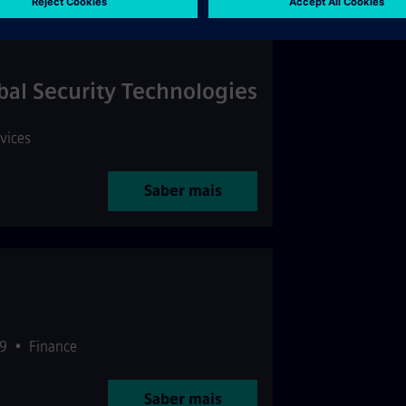
bal Security Technologies
rvices
Saber mais
59
•
Finance
Saber mais