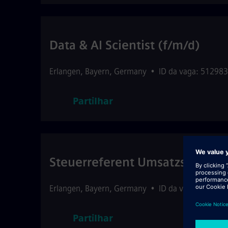
Data & AI Scientist (f/m/d)
Erlangen
,
Bayern
,
Germany
•
ID da vaga: 512983
Partilhar
Steuerreferent Umsatzsteuer 
Erlangen
,
Bayern
,
Germany
•
ID da vaga: 514972
Partilhar