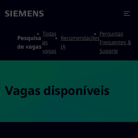
ra conteúdo
ra o rodapé
Todas
Perguntas
Pesquisa
Recomendações
as
Frequentes &
de vagas
IA
vagas
Suporte
Vagas disponíveis