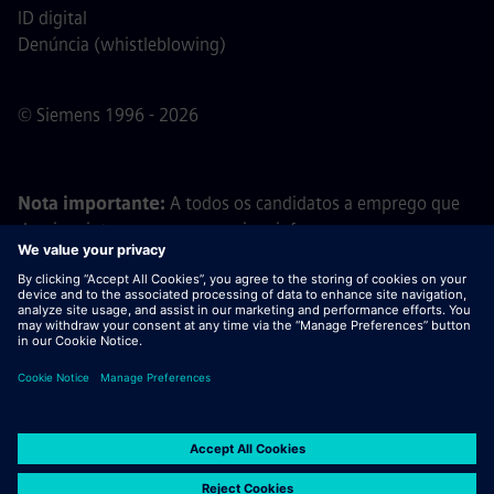
ID digital
Denúncia (whistleblowing)
© Siemens 1996 - 2026
Nota importante:
A todos os candidatos a emprego que
desejem integrar a nossa equipa, informamos que a
Siemens não solicita o pagamento de quaisquer taxas
antes, durante ou após o processo de candidatura. Não
pedimos dados bancários ou informações financeiras
pessoais em troca de uma promessa de emprego. Da
mesma forma, por favor, não abra documentos em e-mails
que pareçam ter sido enviados por um recrutador da
Siemens, a menos que tenha a certeza de que está a ser
contactado por um dos nossos profissionais no âmbito de
um processo de candidatura ativo.