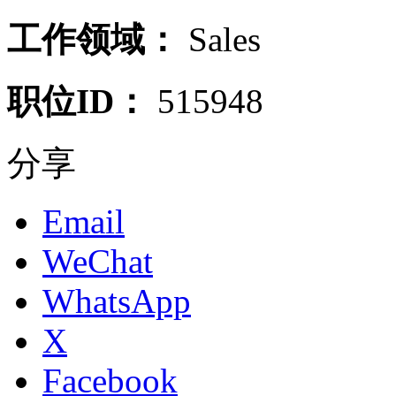
工作领域：
Sales
职位ID：
515948
分享
Email
WeChat
WhatsApp
X
Facebook