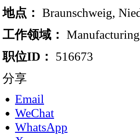
地点：
Braunschweig
,
Nie
工作领域：
Manufacturing
职位ID：
516673
分享
Email
WeChat
WhatsApp