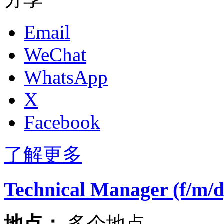
Email
WeChat
WhatsApp
X
Facebook
了解更多
Technical Manager (f/m/d
地点：
多个地点