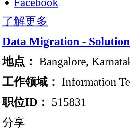
Facebook
了解更多
Data Migration - Solutio
地点：
Bangalore
,
Karnata
工作领域：
Information T
职位ID：
515831
分享