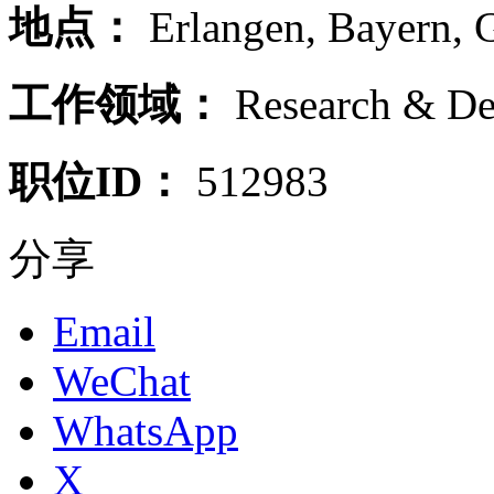
地点：
Erlangen
,
Bayern
,
工作领域：
Research & D
职位ID：
512983
分享
Email
WeChat
WhatsApp
X