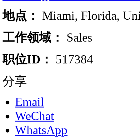
地点：
Miami
,
Florida
,
Uni
工作领域：
Sales
职位ID：
517384
分享
Email
WeChat
WhatsApp