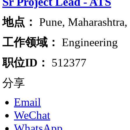
Sr Project Lead - ATS
地点：
Pune
,
Maharashtra
工作领域：
Engineering
职位ID：
512377
分享
Email
WeChat
WhatsApp