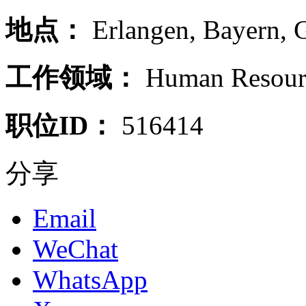
地点：
Erlangen
,
Bayern
,
工作领域：
Human Resour
职位ID：
516414
分享
Email
WeChat
WhatsApp