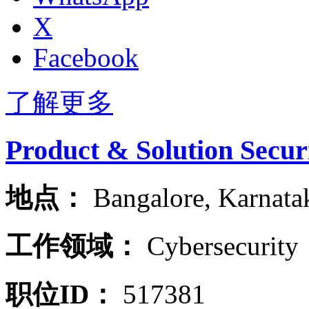
X
Facebook
了解更多
Product & Solution Securi
地点：
Bangalore
,
Karnata
工作领域：
Cybersecurity
职位ID：
517381