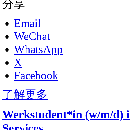
分享
Email
WeChat
WhatsApp
X
Facebook
了解更多
Werkstudent*in (w/m/d) 
Services