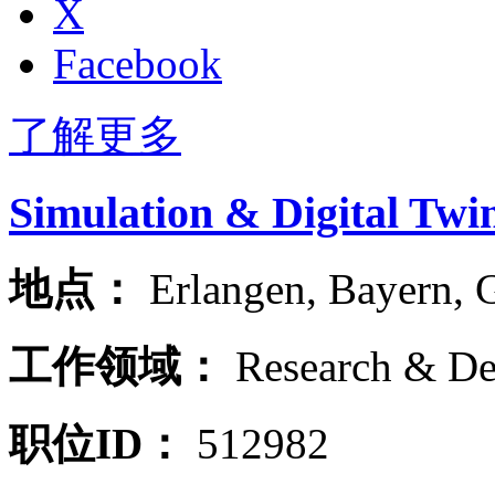
X
Facebook
了解更多
Simulation & Digital Twin
地点：
Erlangen
,
Bayern
,
工作领域：
Research & D
职位ID：
512982