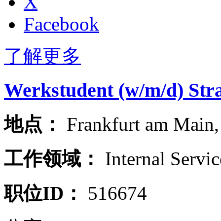
X
Facebook
了解更多
Werkstudent (w/m/d) Stra
地点：
Frankfurt am Main
工作领域：
Internal Servic
职位ID：
516674