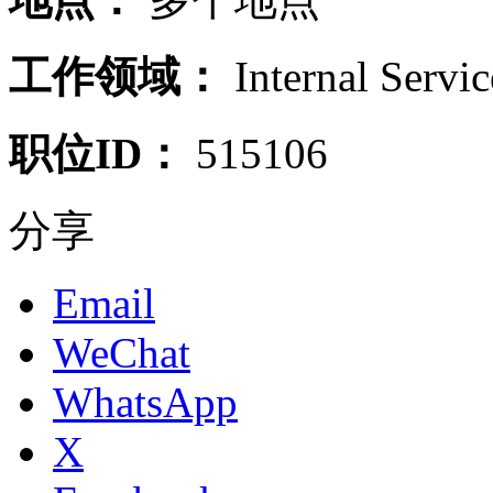
工作领域：
Internal Servic
职位ID：
515106
分享
Email
WeChat
WhatsApp
X