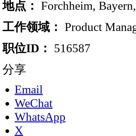
地点：
Forchheim
,
Bayern
工作领域：
Product Manag
职位ID：
516587
分享
Email
WeChat
WhatsApp
X