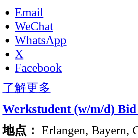
Email
WeChat
WhatsApp
X
Facebook
了解更多
Werkstudent (w/m/d) Bi
地点：
Erlangen
,
Bayern
,