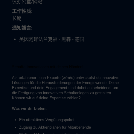
仅办公室/网站
工作性质
长期
通知語言
美因河畔法兰克福 - 黑森 - 德国
Schaffe Innovationen mit deinen Händen!
Als erfahrener Lean Experte (w/m/d) entwickelst du innovative
Lösungen für die Herausforderungen der Energiewende. Deine
Expertise und dein Engagement sind dabei entscheidend, um
die Fertigung von innovativen Schaltanlagen zu gestalten.
Können wir auf deine Expertise zählen?
Was wir dir bieten:
Ein attraktives Vergütungspaket
Zugang zu Aktienplänen für Mitarbeitende