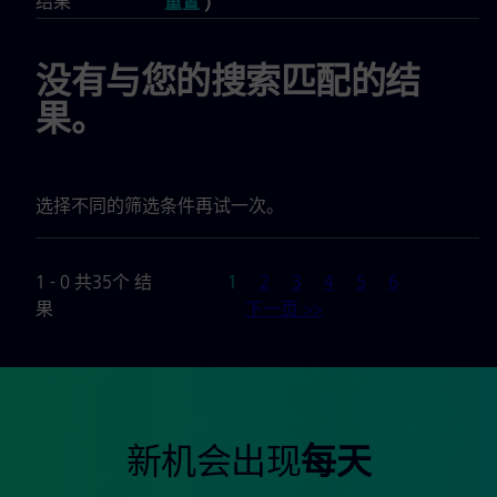
结果
重置
)
没有与您的搜索匹配的结
果。
选择不同的筛选条件再试一次。
页
1 - 0 共35个 结
1
2
3
4
5
6
果
下一页 >>
新机会出现
每天