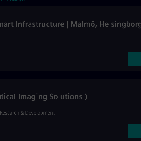
rt Infrastructure | Malmö, Helsingbor
ical Imaging Solutions )
Research & Development