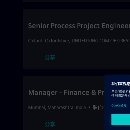
Senior Process Project Enginee
Oxford
,
Oxfordshire
,
UNITED KINGDOM OF GREAT
分享
Manager - Finance & Procurem
Mumbai
,
Maharashtra
,
India
•
职位ID: 515865
分享