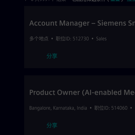
Account Manager – Siemens Sma
多个地点
•
职位ID: 512730
•
Sales
分享
Product Owner (AI-enabled Med
Bangalore
,
Karnataka
,
India
•
职位ID: 514060
•
分享