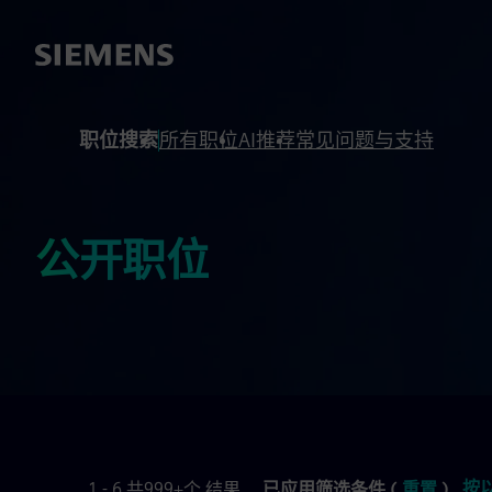
 footer
内容
职位搜索
所有职位
AI推荐
常见问题与支持
公开职位
按
1 - 6 共999+个 结果
已应用筛选条件 (
重置
)