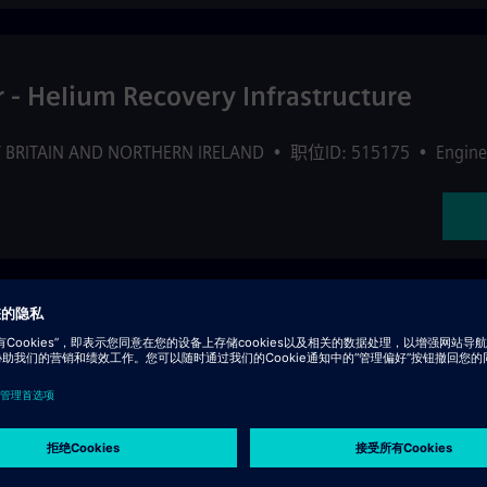
r - Helium Recovery Infrastructure
 BRITAIN AND NORTHERN IRELAND
•
职位ID: 515175
•
Engine
ent Services
•
Finance