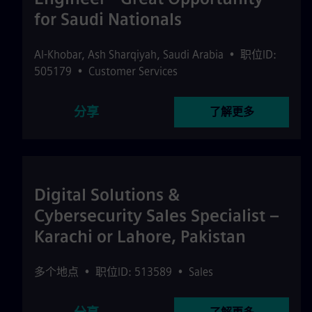
for Saudi Nationals
Al-Khobar
,
Ash Sharqiyah
,
Saudi Arabia
•
职位ID:
505179
•
Customer Services
分享
了解更多
Digital Solutions &
Cybersecurity Sales Specialist –
Karachi or Lahore, Pakistan
多个地点
•
职位ID: 513589
•
Sales