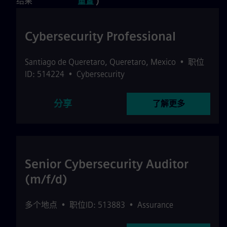
结果
重置
)
Cybersecurity Professional
Santiago de Queretaro
,
Queretaro
,
Mexico
•
职位
ID: 514224
•
Cybersecurity
分享
了解更多
Senior Cybersecurity Auditor
(m/f/d)
多个地点
•
职位ID: 513883
•
Assurance