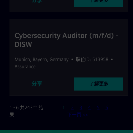
分享
了解更多
Cybersecurity Auditor (m/f/d) -
DISW
Munich
,
Bayern
,
Germany
•
职位ID: 513958
•
Assurance
分享
了解更多
页
1 - 6 共243个 结
1
2
3
4
5
6
果
下一页 >>