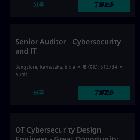
分享
了解更多
Senior Auditor - Cybersecurity
and IT
Bangalore
,
Karnataka
,
India
•
职位ID: 513784
•
Audit
分享
了解更多
OT Cybersecurity Design
Engineer - Great Opportunity