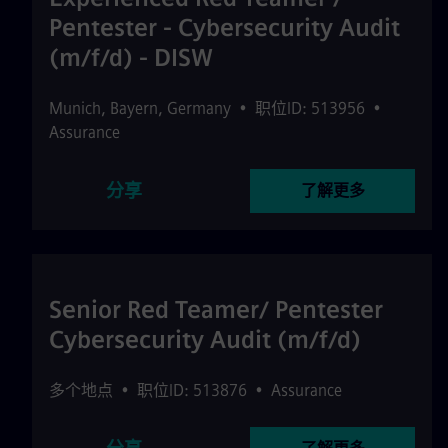
Pentester - Cybersecurity Audit
(m/f/d) - DISW
Munich
,
Bayern
,
Germany
•
职位ID: 513956
•
Assurance
分享
了解更多
Senior Red Teamer/ Pentester
Cybersecurity Audit (m/f/d)
多个地点
•
职位ID: 513876
•
Assurance