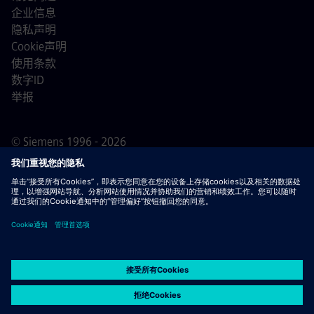
企业信息
隐私声明
Cookie声明
使用条款
数字ID
举报
© Siemens 1996 - 2026
重要提示：
对于所有希望加入我们的求职者，请注意西门
子在申请过程之前/期间/之后均不收取费用。我们不会为了
保证就业而索要银行账户详情或个人财务信息。同样，除非
您确定是我们的专业人员就您正在进行的申请流程与您联
系，否则请不要打开看似由西门子招聘人员发送的电子邮件
中的文档。