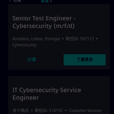
个 结果
重置
)
Senior Test Engineer -
Cybersecurity (m/f/d)
Amadora
,
Lisboa
,
Portugal
•
职位ID: 507112
•
Cybersecurity
分享
了解更多
IT Cybersecurity Service
Engineer
多个地点
•
职位ID: 516192
•
Customer Services