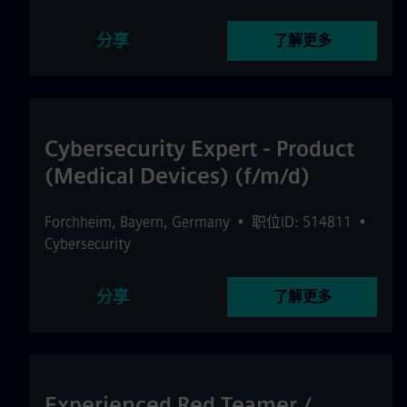
分享
了解更多
Cybersecurity Expert - Product
(Medical Devices) (f/m/d)
Forchheim
,
Bayern
,
Germany
•
职位ID: 514811
•
Cybersecurity
分享
了解更多
Experienced Red Teamer /