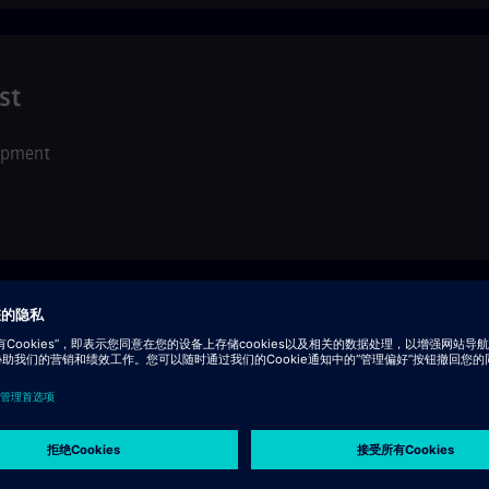
st
opment
opment