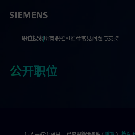
 footer
内容
职位搜索
所有职位
AI推荐
常见问题与支持
公开职位
按以
1 - 6 共47个 结果
已应用筛选条件 (
重置
)