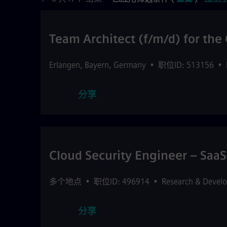
Team Architect (f/m/d) for th
Erlangen
,
Bayern
,
Germany
•
职位ID: 513156
•
分享
Cloud Security Engineer – SaaS
多个地点
•
职位ID: 496914
•
Research & Devel
分享