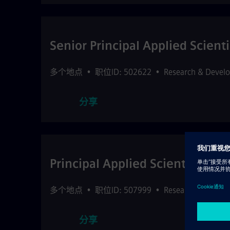
Senior Principal Applied Scienti
多个地点
•
职位ID: 502622
•
Research & Devel
分享
Principal Applied Scientist
多个地点
•
职位ID: 507999
•
Research & Devel
分享