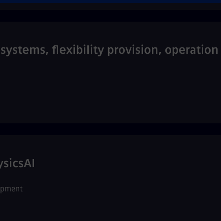
systems, flexibility provision, operatio
ysicsAI
opment