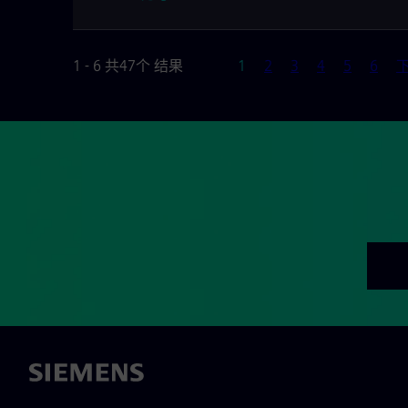
页
1 - 6 共47个 结果
1
2
3
4
5
6
下