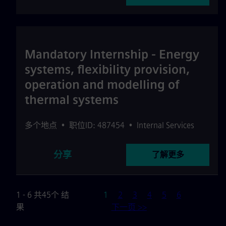
Mandatory Internship - Energy
systems, flexibility provision,
operation and modelling of
thermal systems
多个地点
•
职位ID: 487454
•
Internal Services
分享
了解更多
页
1 - 6 共45个 结
1
2
3
4
5
6
果
下一页 >>