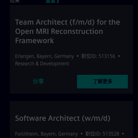
结果
重置
)
Team Architect (f/m/d) for the
Open MRI Reconstruction
Framework
Erlangen
,
Bayern
,
Germany
•
职位ID: 513156
•
Research & Development
分享
了解更多
Software Architect (w/m/d)
Forchheim
,
Bayern
,
Germany
•
职位ID: 513528
•