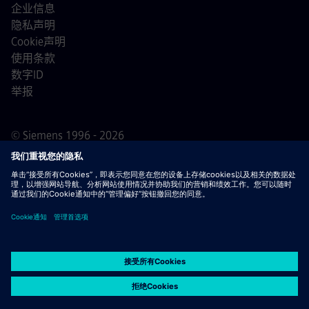
企业信息
隐私声明
Cookie声明
使用条款
数字ID
举报
© Siemens 1996 - 2026
重要提示：
对于所有希望加入我们的求职者，请注意西门
子在申请过程之前/期间/之后均不收取费用。我们不会为了
保证就业而索要银行账户详情或个人财务信息。同样，除非
您确定是我们的专业人员就您正在进行的申请流程与您联
系，否则请不要打开看似由西门子招聘人员发送的电子邮件
中的文档。