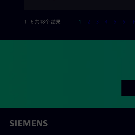
页
1 - 6 共48个 结果
1
2
3
4
5
6
下