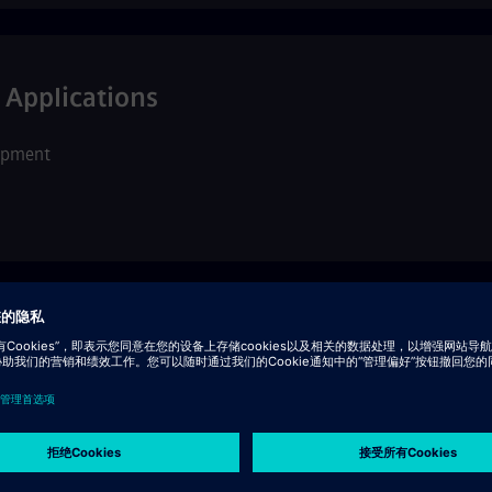
 Applications
opment
opment