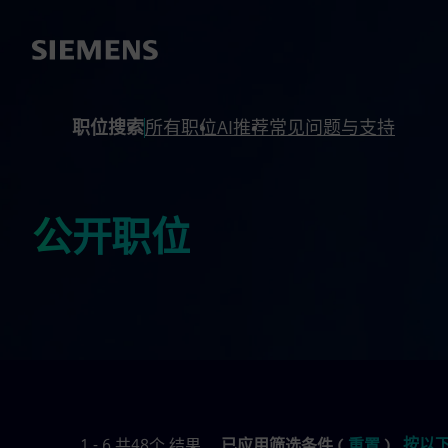
 footer
内容
职位搜索
所有职位
AI推荐
常见问题与支持
公开职位
按以
1 - 6 共48个 结果
已应用筛选条件 (
重置
)