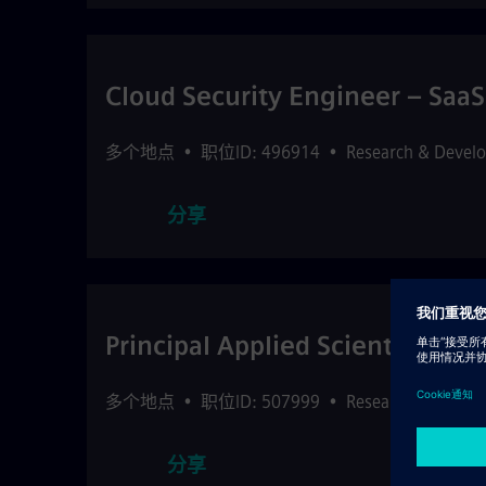
Cloud Security Engineer – SaaS
多个地点
•
职位ID: 496914
•
Research & Devel
分享
Principal Applied Scientist
多个地点
•
职位ID: 507999
•
Research & Devel
分享