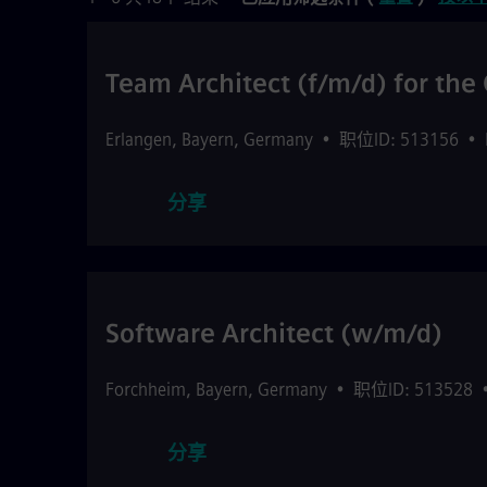
Team Architect (f/m/d) for th
Erlangen
,
Bayern
,
Germany
•
职位ID: 513156
•
分享
Software Architect (w/m/d)
Forchheim
,
Bayern
,
Germany
•
职位ID: 513528
分享