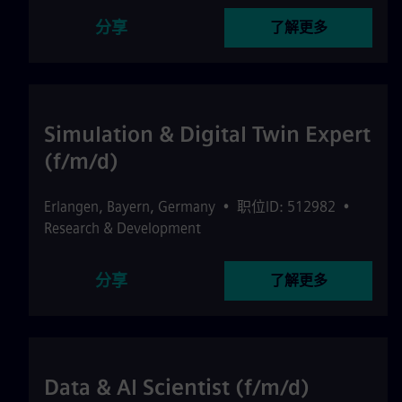
分享
了解更多
Simulation & Digital Twin Expert
(f/m/d)
Erlangen
,
Bayern
,
Germany
•
职位ID: 512982
•
Research & Development
分享
了解更多
Data & AI Scientist (f/m/d)