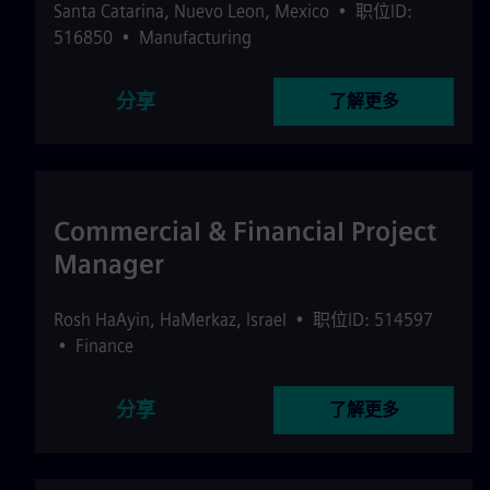
Santa Catarina
,
Nuevo Leon
,
Mexico
•
职位ID:
516850
•
Manufacturing
分享
了解更多
Commercial & Financial Project
Manager
Rosh HaAyin
,
HaMerkaz
,
Israel
•
职位ID: 514597
•
Finance
分享
了解更多