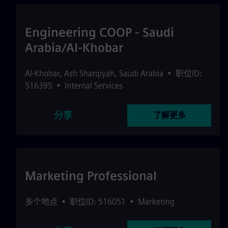
Engineering COOP - Saudi
Arabia/Al-Khobar
Al-Khobar
,
Ash Sharqiyah
,
Saudi Arabia
•
职位ID:
516395
•
Internal Services
分享
了解更多
Marketing Professional
多个地点
•
职位ID: 516051
•
Marketing