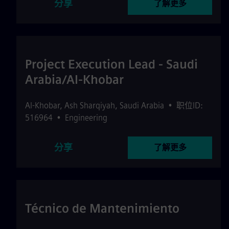
分享
了解更多
Project Execution Lead - Saudi
Arabia/Al-Khobar
Al-Khobar
,
Ash Sharqiyah
,
Saudi Arabia
•
职位ID:
516964
•
Engineering
分享
了解更多
Técnico de Mantenimiento