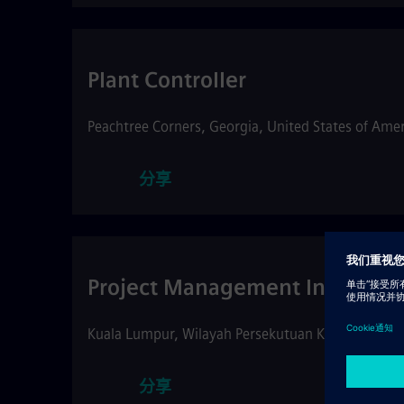
Plant Controller
Peachtree Corners
,
Georgia
,
United States of Amer
分享
Project Management Intern
Kuala Lumpur
,
Wilayah Persekutuan Kuala Lumpur
分享