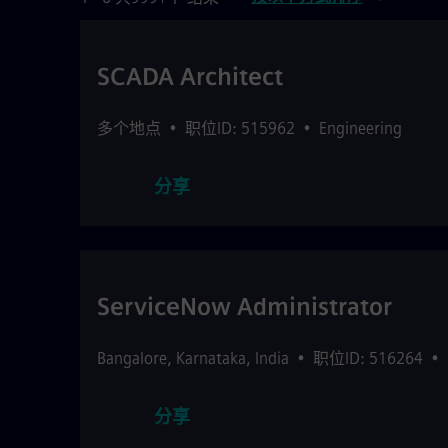
SCADA Architect
多个地点
•
职位ID: 515962
•
Engineering
分享
ServiceNow Administrator
Bangalore
,
Karnataka
,
India
•
职位ID: 516264
•
分享