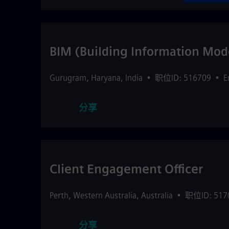
BIM (Building Information Mod
Gurugram
,
Haryana
,
India
•
职位ID: 516709
•
E
分享
Client Engagement Officer
Perth
,
Western Australia
,
Australia
•
职位ID: 517
分享