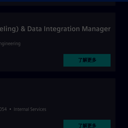
eling) & Data Integration Manager
ngineering
了解更多
054
•
Internal Services
了解更多