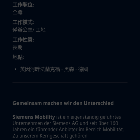
工作职位
全職
工作模式
僅辦公室/ 工地
工作性質
長期
地點
美因河畔法蘭克福 - 黑森 - 德國
Gemeinsam machen wir den Unterschied
Siemens Mobility
ist ein eigenständig geführtes
Unternehmen der Siemens AG und seit über 160
Jahren ein führender Anbieter im Bereich Mobilität.
Zu unserem Kerngeschäft gehören