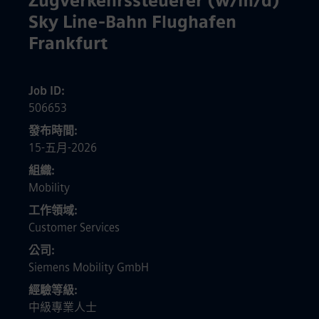
Zugverkehrssteuerer (w/m/d)
Sky Line-Bahn Flughafen
Frankfurt
Job ID
506653
發布時間
15-五月-2026
組織
Mobility
工作領域
Customer Services
公司
Siemens Mobility GmbH
經驗等級
中級專業人士