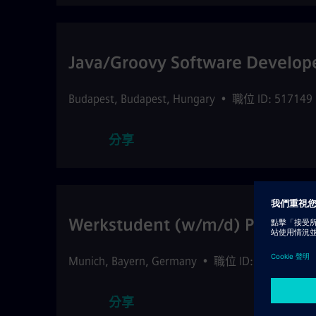
Java/Groovy Software Develope
Budapest
,
Budapest
,
Hungary
•
職位 ID: 517149
分享
Werkstudent (w/m/d) Projekt
Munich
,
Bayern
,
Germany
•
職位 ID: 517167
•
分享