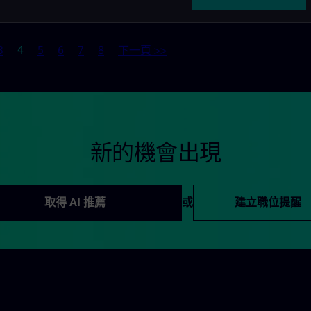
頁
3
4
5
6
7
8
下一頁 >>
新的機會出現
取得 AI 推薦
或
建立職位提醒