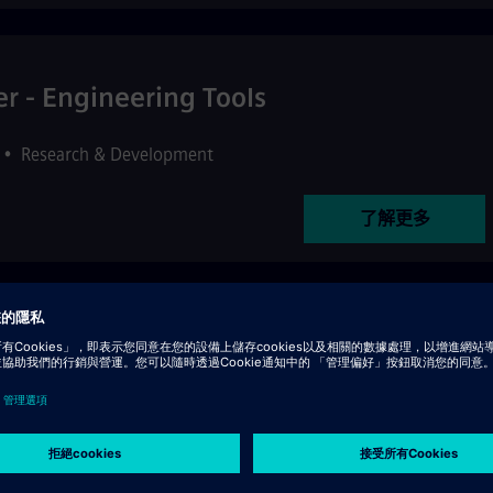
r - Engineering Tools
•
Research & Development
了解更多
management
Project Management
了解更多