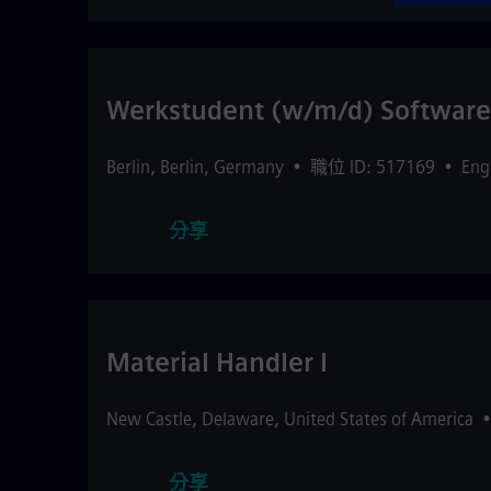
Werkstudent (w/m/d) Software
Berlin
,
Berlin
,
Germany
•
職位 ID: 517169
•
Eng
分享
Material Handler I
New Castle
,
Delaware
,
United States of America
分享