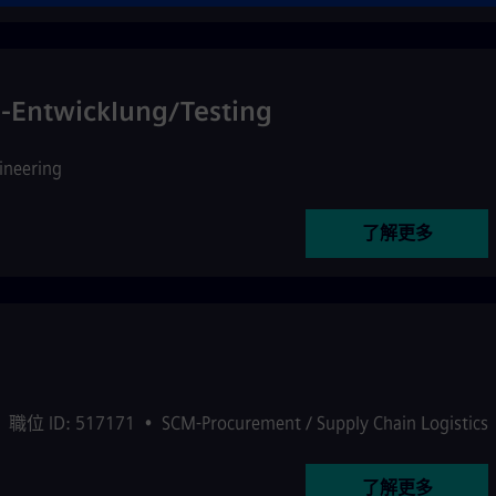
-Entwicklung/Testing
ineering
了解更多
•
職位 ID: 517171
•
SCM-Procurement / Supply Chain Logistics
了解更多