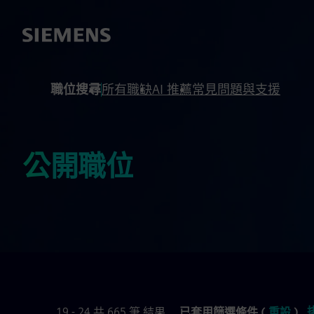
內容
頁尾
職位搜尋
所有職缺
AI 推薦
常見問題與支援
公開職位
19 - 24 共 665 筆 結果
已套用篩選條件 (
重設
)