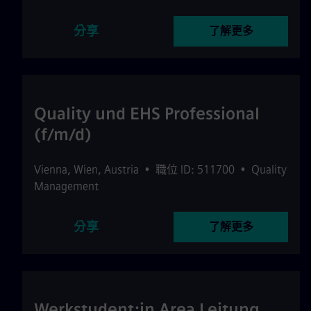
分享
了解更多
Quality und EHS Professional
(f/m/d)
Vienna
,
Wien
,
Austria
•
職位 ID: 511700
•
Quality
Management
分享
了解更多
Werkstudent:in Area Leitung