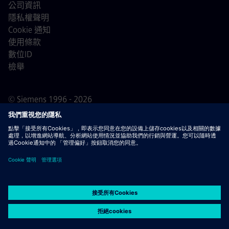
公司資訊
隱私權聲明
Cookie 通知
使用條款
數位ID
檢舉
© Siemens 1996 - 2026
重要通知
敬告所有求職者，西門子在申請過程的任何階段
（申請前、申請中及申請後）均不會收取任何費用。我們不
會要求提供銀行帳戶資料或個人財務資訊作為錄用保證。同
時，請勿打開任何看似來自西門子招募人員的電子郵件附
件，除非您確信該聯絡來自我們正在進行的正式招聘流程中
的專業人員。