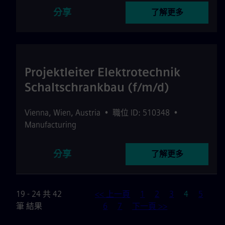
分享
了解更多
Projektleiter Elektrotechnik
Schaltschrankbau (f/m/d)
Vienna
,
Wien
,
Austria
•
職位 ID: 510348
•
Manufacturing
分享
了解更多
頁
19 - 24 共 42
<< 上一頁
1
2
3
4
5
筆 結果
6
7
下一頁 >>