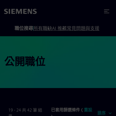
內容
頁尾
職位搜尋
所有職缺
AI 推薦
常見問題與支援
公開職位
已套用篩選條件 (
重設
19 - 24 共 42 筆 結
排序