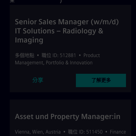
果
)
Senior Sales Manager (w/m/d)
IT Solutions – Radiology &
Imaging
多個地點
•
職位 ID: 512881
•
Product
Management, Portfolio & Innovation
分享
了解更多
Asset und Property Manager:in
Vienna
,
Wien
,
Austria
•
職位 ID: 511450
•
Finance