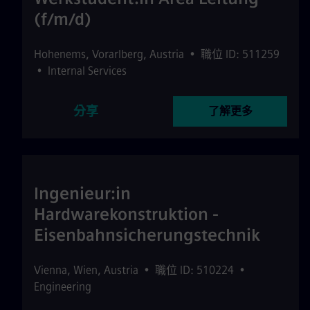
(f/m/d)
Hohenems
,
Vorarlberg
,
Austria
•
職位 ID: 511259
•
Internal Services
分享
了解更多
Ingenieur:in
Hardwarekonstruktion -
Eisenbahnsicherungstechnik
Vienna
,
Wien
,
Austria
•
職位 ID: 510224
•
Engineering